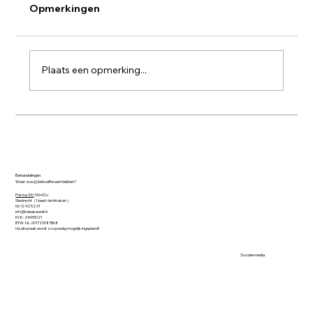
Opmerkingen
Plaats een opmerking...
EMDR: geen wondermiddel, maar een
zorgvuldig in te zetten methode
Behandelingen
Waar zou jij behoefte aan hebben?
Prisma 100
3364 DJ
Sliedrecht ( Naast de Intratuin )​
06 12 42 52 31
info@releasewell.nl
KVK : 24435021
BTW : NL. 001723087B68
Uw afspraak wordt zo spoedig mogelijk ingepland!!
Sociale media