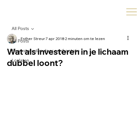
All Posts
Esther Streur
7 apr 2018
2 minuten om te lezen
All Posts
Wat als investeren in je lichaam
Bewustworden door confrontatie
Loslaten
dubbel loont?