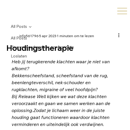
All Posts
info561796
5 apr 2023
1 minuten om te lezen
All Posts
Houdingstherapie
Bewustworden door confrontatie
Loslaten
Heb jij terugkerende klachten waar je niet van 
afkomt?
Bekkenscheefstand, scheefstand van de rug, 
beenlengteverschil, nek-schouder en 
rugklachten, migraine of veel hoofdpijn?
Bij Release Well kijken we wat deze klachten 
veroorzaakt en gaan we samen werken aan de 
oplossing.Zodat je lichaam weer in de juiste 
houding gaat functioneren waardoor klachten 
verminderen en uiteindelijk ook verdwijnen.