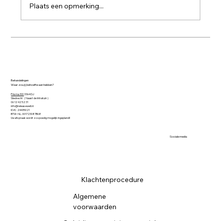
Plaats een opmerking...
Je verhaal is niet je gevangenis
Behandelingen
Waar zou jij behoefte aan hebben?
Prisma 100
3364 DJ
Sliedrecht ( Naast de Intratuin )​
06 12 42 52 31
info@releasewell.nl
KVK : 24435021
BTW : NL. 001723087B68
Uw afspraak wordt zo spoedig mogelijk ingepland!!
Sociale media
Klachtenprocedure
Algemene
voorwaarden