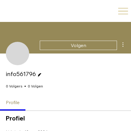
Me
Volgen
Schrijver
info561796
0 Volgers
0 Volgen
Profile
Profiel