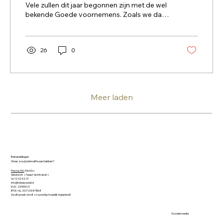
Vele zullen dit jaar begonnen zijn met de wel
bekende Goede voornemens. Zoals we dat
wel...
26
0
Meer laden
Behandelingen
Waar zou jij behoefte aan hebben?
Prisma 100
3364 DJ
Sliedrecht ( Naast de Intratuin )​
06 12 42 52 31
info@releasewell.nl
KVK : 24435021
BTW : NL. 001723087B68
Uw afspraak wordt zo spoedig mogelijk ingepland!!
Sociale media