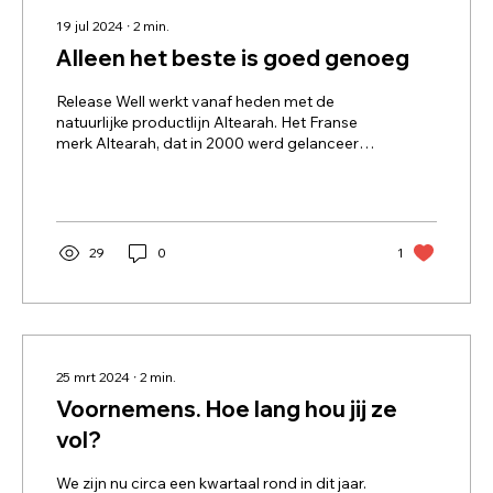
19 jul 2024
∙
2
min.
Alleen het beste is goed genoeg
Release Well werkt vanaf heden met de
natuurlijke productlijn Altearah. Het Franse
merk Altearah, dat in 2000 werd gelanceerd,
omvat een...
29
0
1
25 mrt 2024
∙
2
min.
Voornemens. Hoe lang hou jij ze
vol?
We zijn nu circa een kwartaal rond in dit jaar.