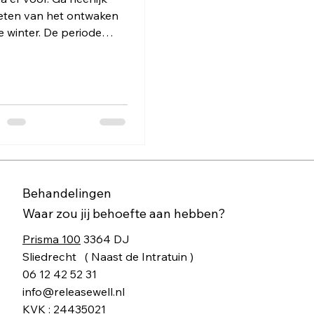
eten van het ontwaken
e winter. De periode
in we veelal binnen
en en zijn. De periode
n...
Behandelingen
Waar zou jij behoefte aan hebben?
Prisma 100
3364 DJ
Sliedrecht ( Naast de Intratuin )​
06 12 42 52 31
info@releasewell.nl
KVK : 24435021