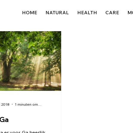
HOME
NATURAL
HEALTH
CARE
M
t 2018
1 minuten om te lezen
-Ga
a er voor. Ga heerlijk