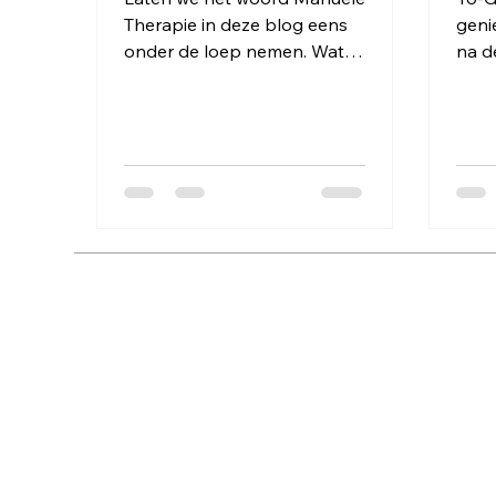
Therapie in deze blog eens
geni
onder de loep nemen. Wat
na d
betekend Manueel? Wat
waar
betekend therapie? Manueel
wild
betekend...
waari