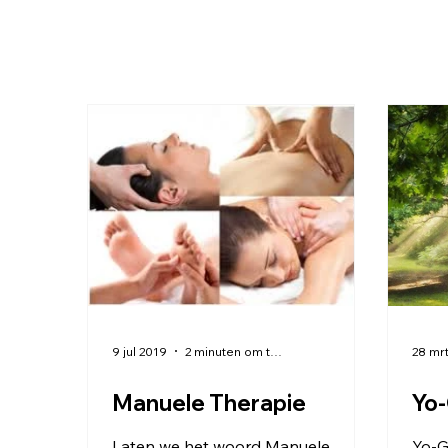
9 jul 2019
2 minuten om te lezen
28 mr
Manuele Therapie
Yo
Laten we het woord Manuele
Yo-G