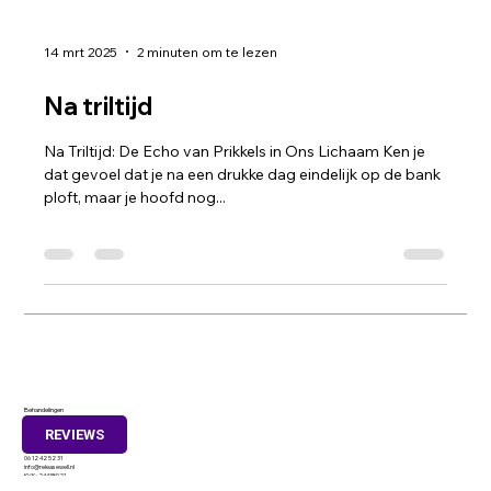
14 mrt 2025
2 minuten om te lezen
Na triltijd
Na Triltijd: De Echo van Prikkels in Ons Lichaam Ken je
dat gevoel dat je na een drukke dag eindelijk op de bank
ploft, maar je hoofd nog...
REVIEWS
Behandelingen
Waar zou jij behoefte aan hebben?
Prisma 100
3364 DJ
Sliedrecht ( Naast de Intratuin )​