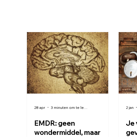
28 apr
3 minuten om te lezen
2 jan
EMDR: geen
Je 
wondermiddel, maar
ge