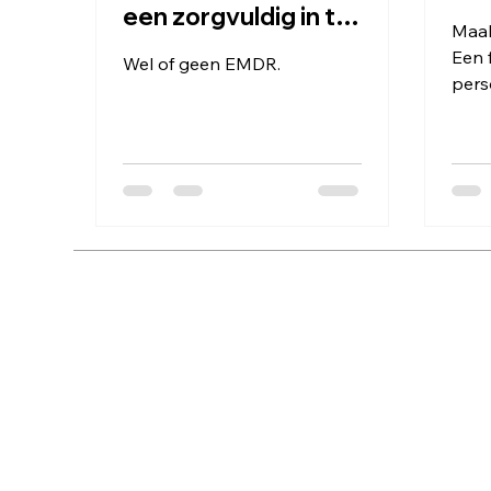
een zorgvuldig in te
Maak
zetten methode
Een f
Wel of geen EMDR.
pers
kijke