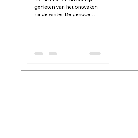
genieten van het ontwaken
na de winter. De periode
waarin we veelal binnen
wilden en zijn. De periode
waarin...